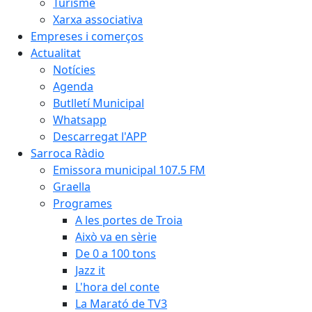
Turisme
Xarxa associativa
Empreses i comerços
Actualitat
Notícies
Agenda
Butlletí Municipal
Whatsapp
Descarregat l'APP
Sarroca Ràdio
Emissora municipal 107.5 FM
Graella
Programes
A les portes de Troia
Això va en sèrie
De 0 a 100 tons
Jazz it
L'hora del conte
La Marató de TV3