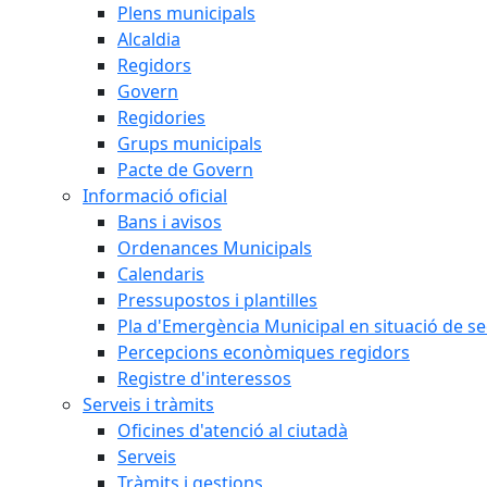
Plens municipals
Alcaldia
Regidors
Govern
Regidories
Grups municipals
Pacte de Govern
Informació oficial
Bans i avisos
Ordenances Municipals
Calendaris
Pressupostos i plantilles
Pla d'Emergència Municipal en situació de s
Percepcions econòmiques regidors
Registre d'interessos
Serveis i tràmits
Oficines d'atenció al ciutadà
Serveis
Tràmits i gestions