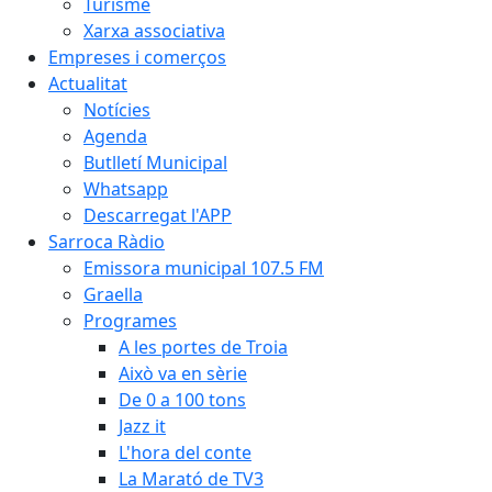
Turisme
Xarxa associativa
Empreses i comerços
Actualitat
Notícies
Agenda
Butlletí Municipal
Whatsapp
Descarregat l'APP
Sarroca Ràdio
Emissora municipal 107.5 FM
Graella
Programes
A les portes de Troia
Això va en sèrie
De 0 a 100 tons
Jazz it
L'hora del conte
La Marató de TV3