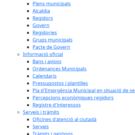
Plens municipals
Alcaldia
Regidors
Govern
Regidories
Grups municipals
Pacte de Govern
Informació oficial
Bans i avisos
Ordenances Municipals
Calendaris
Pressupostos i plantilles
Pla d'Emergència Municipal en situació de s
Percepcions econòmiques regidors
Registre d'interessos
Serveis i tràmits
Oficines d'atenció al ciutadà
Serveis
Tràmits i gestions