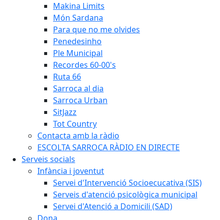
Makina Limits
Món Sardana
Para que no me olvides
Penedesinho
Ple Municipal
Recordes 60-00's
Ruta 66
Sarroca al dia
Sarroca Urban
SitJazz
Tot Country
Contacta amb la ràdio
ESCOLTA SARROCA RÀDIO EN DIRECTE
Serveis socials
Infància i joventut
Servei d'Intervenció Socioecucativa (SIS)
Serveis d'atenció psicològica municipal
Servei d'Atenció a Domicili (SAD)
Dona