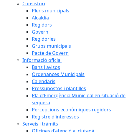
Consistori
Plens municipals
Alcaldia
Regidors
Govern
Regidories
Grups municipals
Pacte de Govern
Informació oficial
Bans i avisos
Ordenances Municipals
Calendaris
Pressupostos i plantilles
Pla d'Emergència Municipal en situació de
sequera
Percepcions econòmiques regidors
Registre d'interessos
Serveis i tràmits
Oficines d'atenció al ciutadà