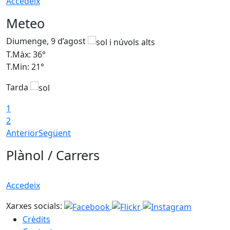
Accedeix
Meteo
Diumenge, 9 d’agost
D
T.Màx: 36°
T
T.Min: 21°
T
Tarda
T
1
2
Anterior
Següent
Plànol / Carrers
Accedeix
Xarxes socials:
Crèdits