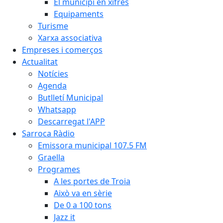
El municipi en xifres
Equipaments
Turisme
Xarxa associativa
Empreses i comerços
Actualitat
Notícies
Agenda
Butlletí Municipal
Whatsapp
Descarregat l'APP
Sarroca Ràdio
Emissora municipal 107.5 FM
Graella
Programes
A les portes de Troia
Això va en sèrie
De 0 a 100 tons
Jazz it