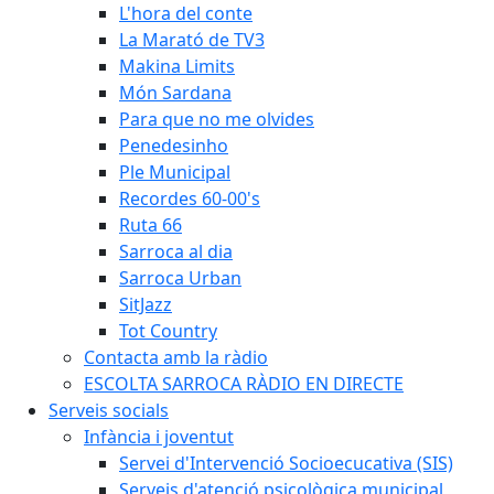
L'hora del conte
La Marató de TV3
Makina Limits
Món Sardana
Para que no me olvides
Penedesinho
Ple Municipal
Recordes 60-00's
Ruta 66
Sarroca al dia
Sarroca Urban
SitJazz
Tot Country
Contacta amb la ràdio
ESCOLTA SARROCA RÀDIO EN DIRECTE
Serveis socials
Infància i joventut
Servei d'Intervenció Socioecucativa (SIS)
Serveis d'atenció psicològica municipal