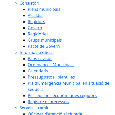
Consistori
Plens municipals
Alcaldia
Regidors
Govern
Regidories
Grups municipals
Pacte de Govern
Informació oficial
Bans i avisos
Ordenances Municipals
Calendaris
Pressupostos i plantilles
Pla d'Emergència Municipal en situació de
sequera
Percepcions econòmiques regidors
Registre d'interessos
Serveis i tràmits
Oficines d'atenció al ciutadà