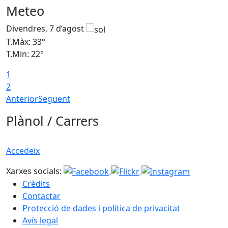
Meteo
Divendres, 7 d’agost
D
T.Màx: 33°
T
T.Min: 22°
T
1
2
Anterior
Següent
Plànol / Carrers
Accedeix
Xarxes socials:
Crèdits
Contactar
Protecció de dades i política de privacitat
Avís legal