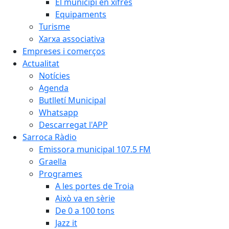
El municipi en xifres
Equipaments
Turisme
Xarxa associativa
Empreses i comerços
Actualitat
Notícies
Agenda
Butlletí Municipal
Whatsapp
Descarregat l'APP
Sarroca Ràdio
Emissora municipal 107.5 FM
Graella
Programes
A les portes de Troia
Això va en sèrie
De 0 a 100 tons
Jazz it