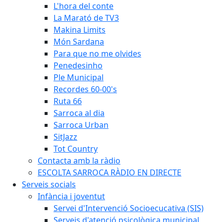
L'hora del conte
La Marató de TV3
Makina Limits
Món Sardana
Para que no me olvides
Penedesinho
Ple Municipal
Recordes 60-00's
Ruta 66
Sarroca al dia
Sarroca Urban
SitJazz
Tot Country
Contacta amb la ràdio
ESCOLTA SARROCA RÀDIO EN DIRECTE
Serveis socials
Infància i joventut
Servei d'Intervenció Socioecucativa (SIS)
Serveis d'atenció psicològica municipal