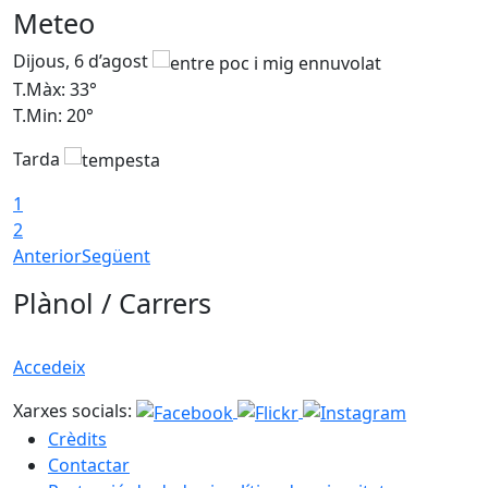
Meteo
Dijous, 6 d’agost
D
T.Màx: 33°
T
T.Min: 20°
T
Tarda
1
2
Anterior
Següent
Plànol / Carrers
Accedeix
Xarxes socials:
Crèdits
Contactar