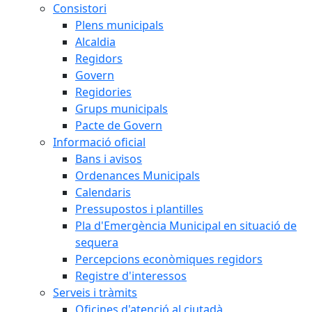
Consistori
Plens municipals
Alcaldia
Regidors
Govern
Regidories
Grups municipals
Pacte de Govern
Informació oficial
Bans i avisos
Ordenances Municipals
Calendaris
Pressupostos i plantilles
Pla d'Emergència Municipal en situació de
sequera
Percepcions econòmiques regidors
Registre d'interessos
Serveis i tràmits
Oficines d'atenció al ciutadà