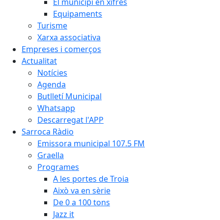
El municipi en xifres
Equipaments
Turisme
Xarxa associativa
Empreses i comerços
Actualitat
Notícies
Agenda
Butlletí Municipal
Whatsapp
Descarregat l'APP
Sarroca Ràdio
Emissora municipal 107.5 FM
Graella
Programes
A les portes de Troia
Això va en sèrie
De 0 a 100 tons
Jazz it