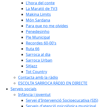
L'hora del conte
La Marató de TV3
Makina Limits
Món Sardana
Para que no me olvides
Penedesinho
Ple Municipal
Recordes 60-00's
Ruta 66
Sarroca al dia
Sarroca Urban
SitJazz
Tot Country
Contacta amb la ràdio
ESCOLTA SARROCA RÀDIO EN DIRECTE
Serveis socials
Infància i joventut
Servei d'Intervenció Socioecucativa (SIS)
Serveis d'atenció psicològica municipal