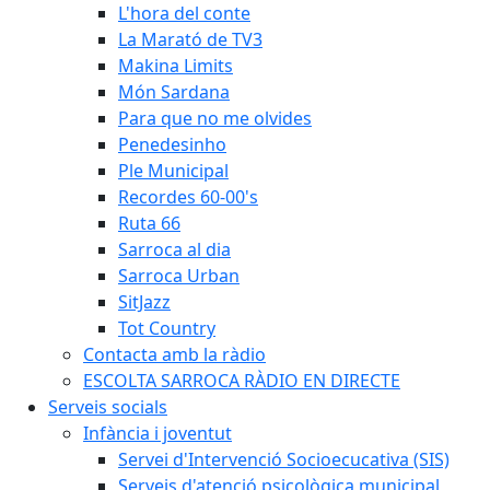
L'hora del conte
La Marató de TV3
Makina Limits
Món Sardana
Para que no me olvides
Penedesinho
Ple Municipal
Recordes 60-00's
Ruta 66
Sarroca al dia
Sarroca Urban
SitJazz
Tot Country
Contacta amb la ràdio
ESCOLTA SARROCA RÀDIO EN DIRECTE
Serveis socials
Infància i joventut
Servei d'Intervenció Socioecucativa (SIS)
Serveis d'atenció psicològica municipal