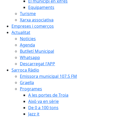
El municipi en xifres
Equipaments
Turisme
Xarxa associativa
Empreses i comerços
Actualitat
Notícies
Agenda
Butlletí Municipal
Whatsapp
Descarregat l'APP
Sarroca Ràdio
Emissora municipal 107.5 FM
Graella
Programes
A les portes de Troia
Això va en sèrie
De 0 a 100 tons
Jazz it