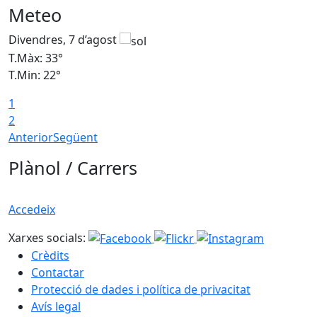
Meteo
Divendres, 7 d’agost
D
T.Màx: 33°
T
T.Min: 22°
T
1
2
Anterior
Següent
Plànol / Carrers
Accedeix
Xarxes socials:
Crèdits
Contactar
Protecció de dades i política de privacitat
Avís legal