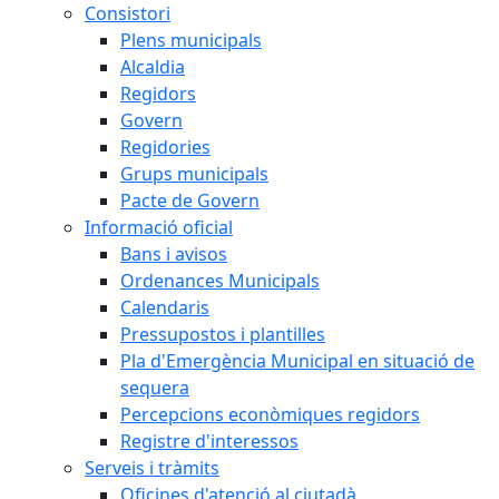
Consistori
Plens municipals
Alcaldia
Regidors
Govern
Regidories
Grups municipals
Pacte de Govern
Informació oficial
Bans i avisos
Ordenances Municipals
Calendaris
Pressupostos i plantilles
Pla d'Emergència Municipal en situació de
sequera
Percepcions econòmiques regidors
Registre d'interessos
Serveis i tràmits
Oficines d'atenció al ciutadà