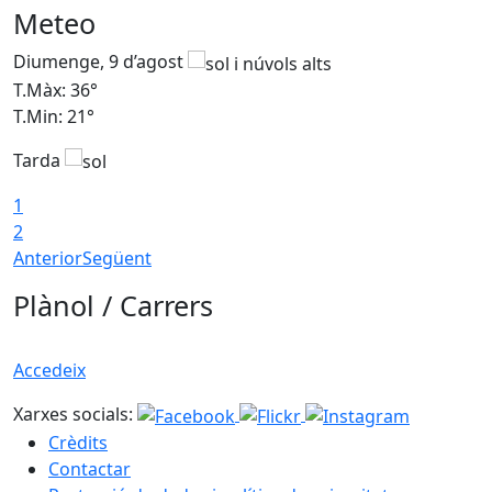
Meteo
Diumenge, 9 d’agost
D
T.Màx: 36°
T
T.Min: 21°
T
Tarda
T
1
2
Anterior
Següent
Plànol / Carrers
Accedeix
Xarxes socials:
Crèdits
Contactar