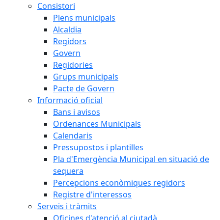
Consistori
Plens municipals
Alcaldia
Regidors
Govern
Regidories
Grups municipals
Pacte de Govern
Informació oficial
Bans i avisos
Ordenances Municipals
Calendaris
Pressupostos i plantilles
Pla d'Emergència Municipal en situació de
sequera
Percepcions econòmiques regidors
Registre d'interessos
Serveis i tràmits
Oficines d'atenció al ciutadà