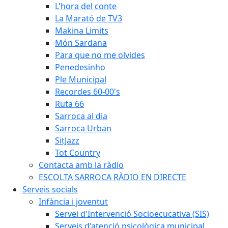
L'hora del conte
La Marató de TV3
Makina Limits
Món Sardana
Para que no me olvides
Penedesinho
Ple Municipal
Recordes 60-00's
Ruta 66
Sarroca al dia
Sarroca Urban
SitJazz
Tot Country
Contacta amb la ràdio
ESCOLTA SARROCA RÀDIO EN DIRECTE
Serveis socials
Infància i joventut
Servei d'Intervenció Socioecucativa (SIS)
Serveis d'atenció psicològica municipal