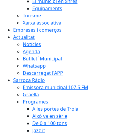
El municipi en xifres
Equipaments
Turisme
Xarxa associativa
Empreses i comerços
Actualitat
Notícies
Agenda
Butlletí Municipal
Whatsapp
Descarregat l'APP
Sarroca Ràdio
Emissora municipal 107.5 FM
Graella
Programes
A les portes de Troia
Això va en sèrie
De 0 a 100 tons
Jazz it