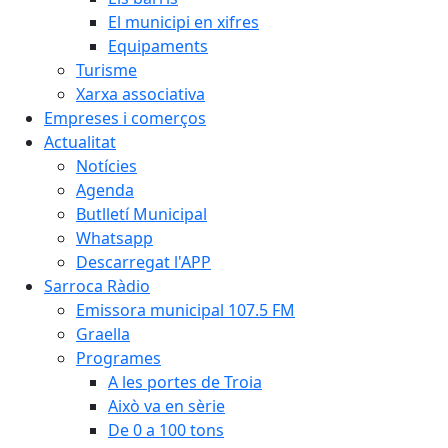
El municipi en xifres
Equipaments
Turisme
Xarxa associativa
Empreses i comerços
Actualitat
Notícies
Agenda
Butlletí Municipal
Whatsapp
Descarregat l'APP
Sarroca Ràdio
Emissora municipal 107.5 FM
Graella
Programes
A les portes de Troia
Això va en sèrie
De 0 a 100 tons