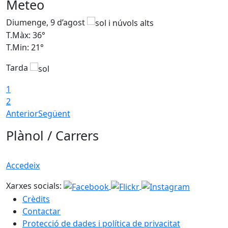
Meteo
Diumenge, 9 d’agost
D
T.Màx: 36°
T
T.Min: 21°
T
Tarda
T
1
2
Anterior
Següent
Plànol / Carrers
Accedeix
Xarxes socials:
Crèdits
Contactar
Protecció de dades i política de privacitat