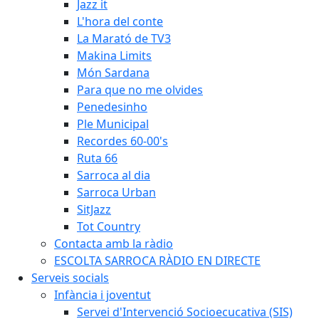
Jazz it
L'hora del conte
La Marató de TV3
Makina Limits
Món Sardana
Para que no me olvides
Penedesinho
Ple Municipal
Recordes 60-00's
Ruta 66
Sarroca al dia
Sarroca Urban
SitJazz
Tot Country
Contacta amb la ràdio
ESCOLTA SARROCA RÀDIO EN DIRECTE
Serveis socials
Infància i joventut
Servei d'Intervenció Socioecucativa (SIS)