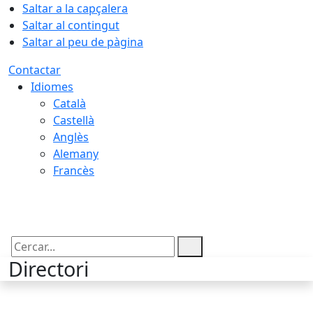
Saltar a la capçalera
Saltar al contingut
Saltar al peu de pàgina
Contactar
Idiomes
Català
Castellà
Anglès
Alemany
Francès
09.08.2026 | 12:34
Cercar:
Directori