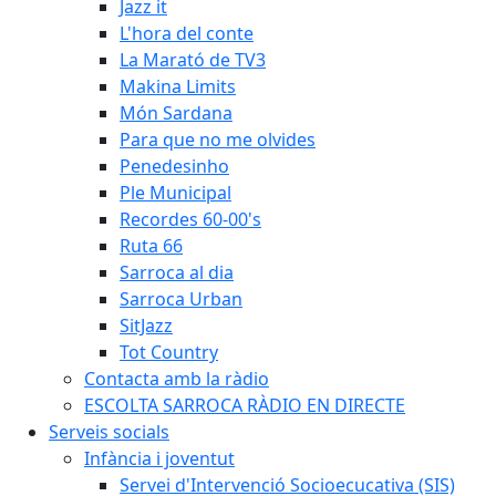
Jazz it
L'hora del conte
La Marató de TV3
Makina Limits
Món Sardana
Para que no me olvides
Penedesinho
Ple Municipal
Recordes 60-00's
Ruta 66
Sarroca al dia
Sarroca Urban
SitJazz
Tot Country
Contacta amb la ràdio
ESCOLTA SARROCA RÀDIO EN DIRECTE
Serveis socials
Infància i joventut
Servei d'Intervenció Socioecucativa (SIS)