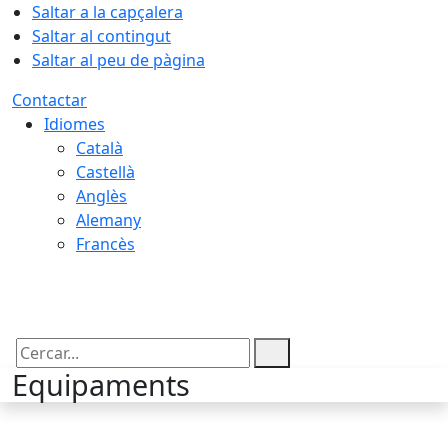
Saltar a la capçalera
Saltar al contingut
Saltar al peu de pàgina
Contactar
Idiomes
Català
Castellà
Anglès
Alemany
Francès
06.08.2026 | 16:48
Cercar:
Equipaments