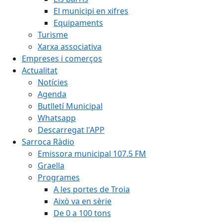
El municipi en xifres
Equipaments
Turisme
Xarxa associativa
Empreses i comerços
Actualitat
Notícies
Agenda
Butlletí Municipal
Whatsapp
Descarregat l'APP
Sarroca Ràdio
Emissora municipal 107.5 FM
Graella
Programes
A les portes de Troia
Això va en sèrie
De 0 a 100 tons