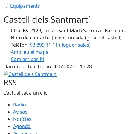
Equipaments
Castell dels Santmartí
Ctra. BV-2129, km 2 - Sant Martí Sarroca - Barcelona
Nom de contacte: Josep Forcada (guia del castell)
Telèfon:
93 899 11 11 (lloguer sales)
Amplieu el mapa
Com arribar-hi
Leaflet
| ©
OpenStreetMap
contributors
Darrera actualització: 4.07.2023 | 16:28
+
Castell dels Santmartí
−
RSS
L'actualitat a un clic
Ràdio
Avisos
Notícies
Agenda
Actuacions