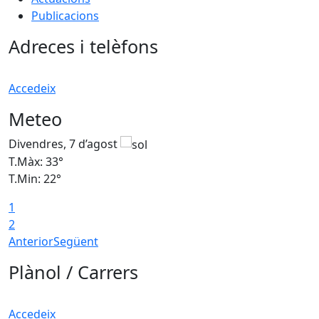
Publicacions
Adreces i telèfons
Accedeix
Meteo
Divendres, 7 d’agost
D
T.Màx: 33°
T
T.Min: 22°
T
1
2
Anterior
Següent
Plànol / Carrers
Accedeix