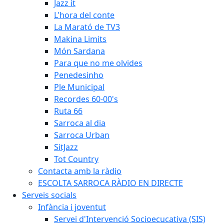
Jazz it
L'hora del conte
La Marató de TV3
Makina Limits
Món Sardana
Para que no me olvides
Penedesinho
Ple Municipal
Recordes 60-00's
Ruta 66
Sarroca al dia
Sarroca Urban
SitJazz
Tot Country
Contacta amb la ràdio
ESCOLTA SARROCA RÀDIO EN DIRECTE
Serveis socials
Infància i joventut
Servei d'Intervenció Socioecucativa (SIS)