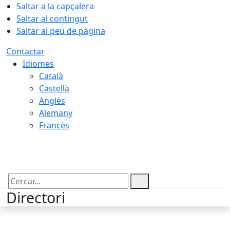
Saltar a la capçalera
Saltar al contingut
Saltar al peu de pàgina
Contactar
Idiomes
Català
Castellà
Anglès
Alemany
Francès
09.08.2026 | 04:03
Cercar:
Directori