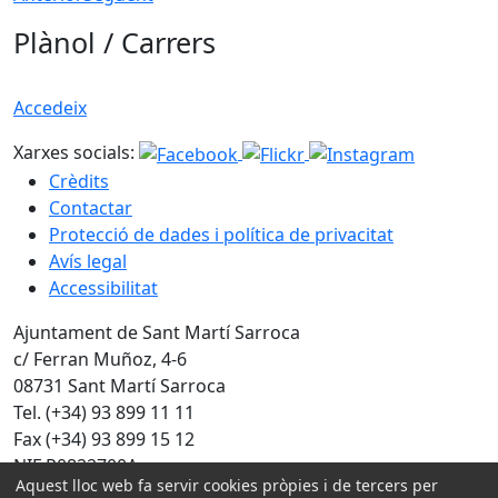
Plànol / Carrers
Accedeix
Xarxes socials:
Crèdits
Contactar
Protecció de dades i política de privacitat
Avís legal
Accessibilitat
Ajuntament de Sant Martí Sarroca
c/ Ferran Muñoz, 4-6
08731 Sant Martí Sarroca
Tel. (+34) 93 899 11 11
Fax (+34) 93 899 15 12
NIF P0822700A
Aquest lloc web fa servir cookies pròpies i de tercers per