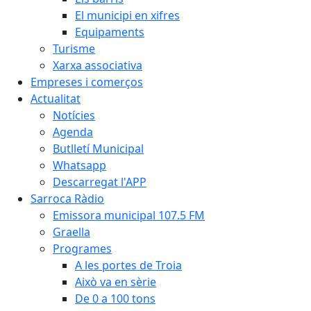
El municipi en xifres
Equipaments
Turisme
Xarxa associativa
Empreses i comerços
Actualitat
Notícies
Agenda
Butlletí Municipal
Whatsapp
Descarregat l'APP
Sarroca Ràdio
Emissora municipal 107.5 FM
Graella
Programes
A les portes de Troia
Això va en sèrie
De 0 a 100 tons