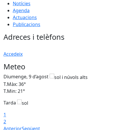
Notícies
Agenda
Actuacions
Publicacions
Adreces i telèfons
Accedeix
Meteo
Diumenge, 9 d’agost
D
T.Màx: 36°
T
T.Min: 21°
T
Tarda
T
1
2
Anterior
Següent