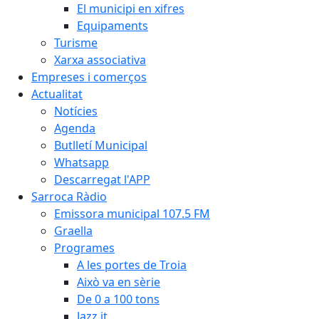
El municipi en xifres
Equipaments
Turisme
Xarxa associativa
Empreses i comerços
Actualitat
Notícies
Agenda
Butlletí Municipal
Whatsapp
Descarregat l'APP
Sarroca Ràdio
Emissora municipal 107.5 FM
Graella
Programes
A les portes de Troia
Això va en sèrie
De 0 a 100 tons
Jazz it