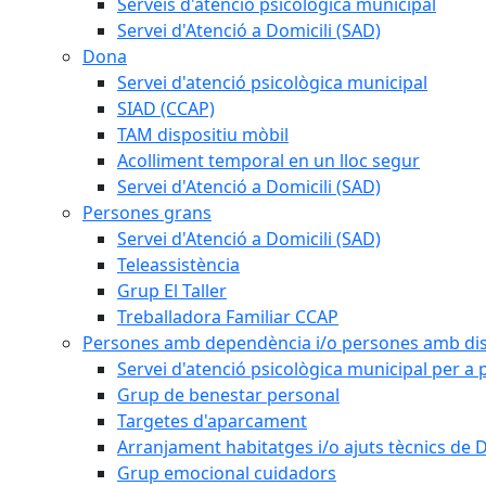
Serveis d'atenció psicològica municipal
Servei d'Atenció a Domicili (SAD)
Dona
Servei d'atenció psicològica municipal
SIAD (CCAP)
TAM dispositiu mòbil
Acolliment temporal en un lloc segur
Servei d'Atenció a Domicili (SAD)
Persones grans
Servei d'Atenció a Domicili (SAD)
Teleassistència
Grup El Taller
Treballadora Familiar CCAP
Persones amb dependència i/o persones amb dis
Servei d'atenció psicològica municipal per a
Grup de benestar personal
Targetes d'aparcament
Arranjament habitatges i/o ajuts tècnics de 
Grup emocional cuidadors