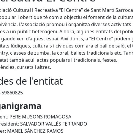
ciació Cultural i Recreativa “El Centre” de Sant Martí Sarroc
popular i obert que té com a objectiu el foment de la cultura, 
vivència. L'associació promou i organitza diverses activitats
des a un públic heterogeni. Alhora, algunes entitats del pobl
gaudeixen d'aquest espai. Així doncs, a “El Centre” podem 
itats lúdiques, culturals i cíviques com ara el ball de saló, el 
ntry, classes de zumba, la coral, ballets tradicionals etc. Ta
ietat també acull actes populars i tradicionals, festes,
ències, cursets i altres.
es de l'entitat
-59860825
ganigrama
dent: PERE MUSONS ROMAGOSA
president: SALVADOR VALLÈS FERRANDO
rer: MANEL SÁNCHEZ RAMOS