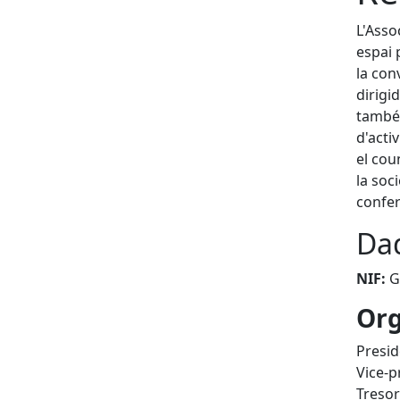
L'Asso
espai 
la con
dirigi
també 
d'activ
el cou
la soc
confer
Dad
NIF:
G
Or
Presi
Vice-
Treso