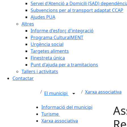
Servei d'Atenció a Domicili (SAD) dependènci
Subvencions per al transport adaptat CCAP
Ajudes PUA
Altres
Informe d'esforç d'integració
Programa CulturalMENT
Urgència social
Targetes aliments
Finestreta única
Punt d'ajuda per a tramitacions
Tallers i activitats
Contactar
Xarxa associativa
El municipi
As
Informació del municipi
Turisme
Re
Xarxa associativa