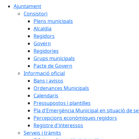
Ajuntament
Consistori
Plens municipals
Alcaldia
Regidors
Govern
Regidories
Grups municipals
Pacte de Govern
Informació oficial
Bans i avisos
Ordenances Municipals
Calendaris
Pressupostos i plantilles
Pla d'Emergència Municipal en situació de s
Percepcions econòmiques regidors
Registre d'interessos
Serveis i tràmits