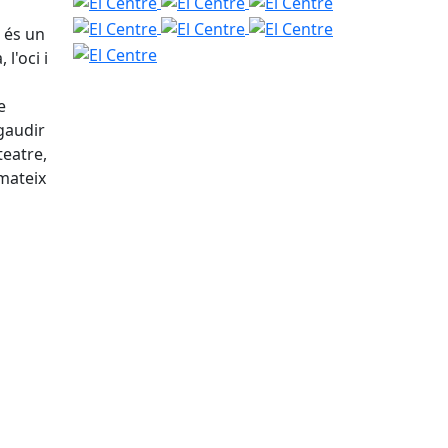
El Centre
El Centre
El Centre
El Centre
El Centre
El Centre
a és un
El Centre
l'oci i
e
gaudir
teatre,
nmateix