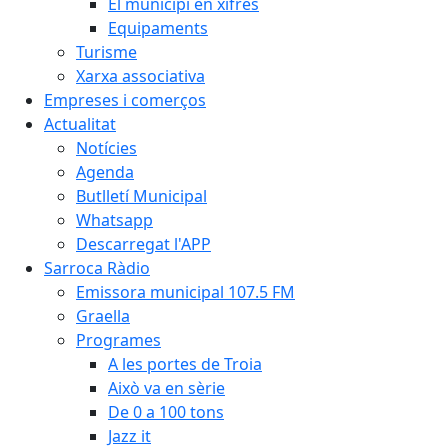
El municipi en xifres
Equipaments
Turisme
Xarxa associativa
Empreses i comerços
Actualitat
Notícies
Agenda
Butlletí Municipal
Whatsapp
Descarregat l'APP
Sarroca Ràdio
Emissora municipal 107.5 FM
Graella
Programes
A les portes de Troia
Això va en sèrie
De 0 a 100 tons
Jazz it