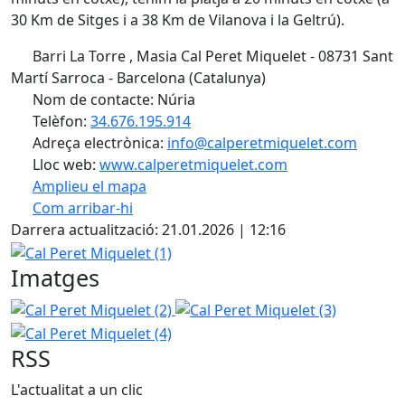
30 Km de Sitges i a 38 Km de Vilanova i la Geltrú).
Barri La Torre , Masia Cal Peret Miquelet - 08731 Sant
Martí Sarroca - Barcelona (Catalunya)
Nom de contacte: Núria
Telèfon:
34.676.195.914
Adreça electrònica:
info@calperetmiquelet.com
Lloc web:
www.calperetmiquelet.com
Amplieu el mapa
Com arribar-hi
Leaflet
| ©
OpenStreetMap
contributors
Darrera actualització: 21.01.2026 | 12:16
+
Cal Peret Miquelet (1)
−
Imatges
Cal Peret Miquelet (2)
Cal Peret Miquelet (3)
Cal Peret 
RSS
L'actualitat a un clic