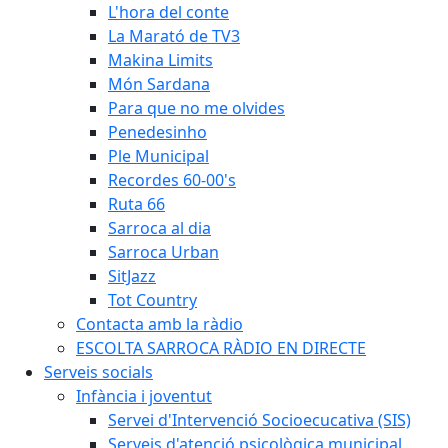
L'hora del conte
La Marató de TV3
Makina Limits
Món Sardana
Para que no me olvides
Penedesinho
Ple Municipal
Recordes 60-00's
Ruta 66
Sarroca al dia
Sarroca Urban
SitJazz
Tot Country
Contacta amb la ràdio
ESCOLTA SARROCA RÀDIO EN DIRECTE
Serveis socials
Infància i joventut
Servei d'Intervenció Socioecucativa (SIS)
Serveis d'atenció psicològica municipal