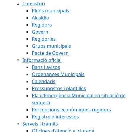
Consistori
Plens municipals
Alcaldia
Regidors
Govern
Regidories
Grups municipals
Pacte de Govern
Informació oficial
Bans i avisos
Ordenances Municipals
Calendaris
Pressupostos i plantilles
Pla d'Emergència Municipal en situació de
sequera
Percepcions econòmiques regidors
Registre d'interessos
Serveis i tràmits
Oficines d'atenció al ciutadà