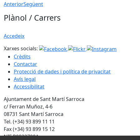
Anterior
Següent
Plànol / Carrers
Accedeix
Xarxes socials:
Crèdits
Contactar
Protecció de dades i política de privacitat
Avís legal
Accessibilitat
Ajuntament de Sant Martí Sarroca
c/ Ferran Muñoz, 4-6
08731 Sant Martí Sarroca
Tel. (+34) 93 899 11 11
Fax (+34) 93 899 15 12
NIF P0822700A