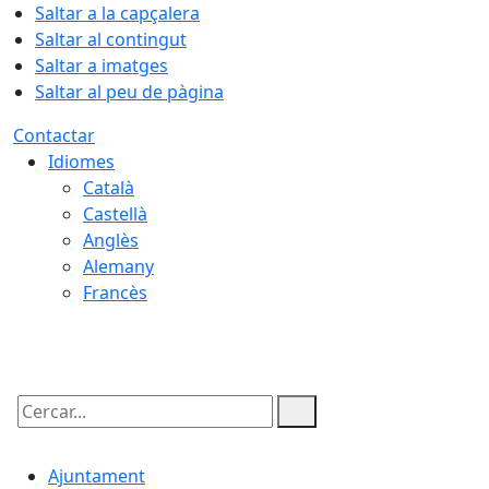
Saltar a la capçalera
Saltar al contingut
Saltar a imatges
Saltar al peu de pàgina
Contactar
Idiomes
Català
Castellà
Anglès
Alemany
Francès
07.08.2026 | 14:05
Cercar:
Ajuntament