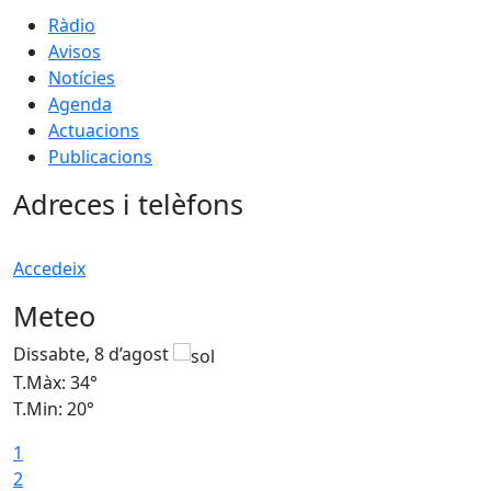
Ràdio
Avisos
Notícies
Agenda
Actuacions
Publicacions
Adreces i telèfons
Accedeix
Meteo
Dissabte, 8 d’agost
D
T.Màx: 34°
T
T.Min: 20°
T
1
2