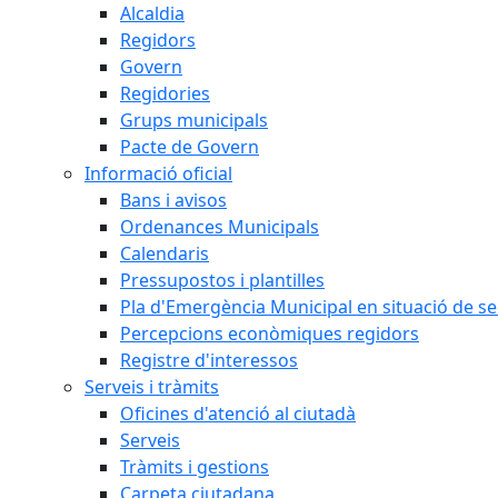
Alcaldia
Regidors
Govern
Regidories
Grups municipals
Pacte de Govern
Informació oficial
Bans i avisos
Ordenances Municipals
Calendaris
Pressupostos i plantilles
Pla d'Emergència Municipal en situació de s
Percepcions econòmiques regidors
Registre d'interessos
Serveis i tràmits
Oficines d'atenció al ciutadà
Serveis
Tràmits i gestions
Carpeta ciutadana