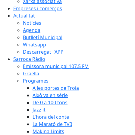
Xarxa associativa
Empreses i comerços
Actualitat
Notícies
Agenda
Butlletí Municipal
Whatsapp
Descarregat l'APP
Sarroca Ràdio
Emissora municipal 107.5 FM
Graella
Programes
A les portes de Troia
Això va en sèrie
De 0 a 100 tons
Jazz it
L'hora del conte
La Marató de TV3
Makina Limits