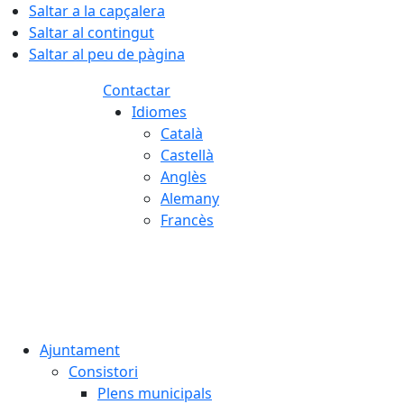
Saltar a la capçalera
Saltar al contingut
Saltar al peu de pàgina
Contactar
Idiomes
Català
Castellà
Anglès
Alemany
Francès
08.08.2026 | 10:29
Ajuntament
Consistori
Plens municipals