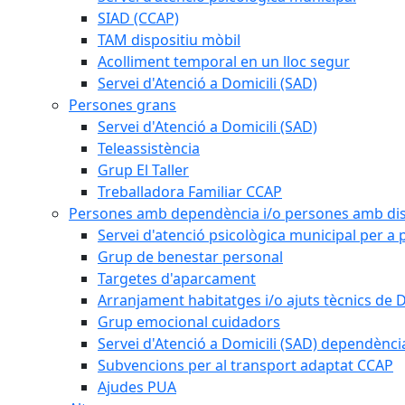
SIAD (CCAP)
TAM dispositiu mòbil
Acolliment temporal en un lloc segur
Servei d'Atenció a Domicili (SAD)
Persones grans
Servei d'Atenció a Domicili (SAD)
Teleassistència
Grup El Taller
Treballadora Familiar CCAP
Persones amb dependència i/o persones amb dis
Servei d'atenció psicològica municipal per a
Grup de benestar personal
Targetes d'aparcament
Arranjament habitatges i/o ajuts tècnics de 
Grup emocional cuidadors
Servei d'Atenció a Domicili (SAD) dependènci
Subvencions per al transport adaptat CCAP
Ajudes PUA