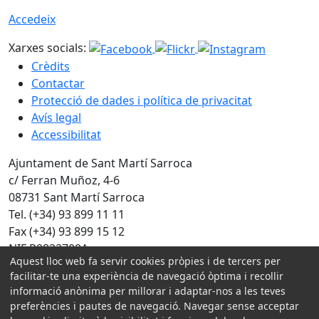
Accedeix
Xarxes socials:
Crèdits
Contactar
Protecció de dades i política de privacitat
Avís legal
Accessibilitat
Ajuntament de Sant Martí Sarroca
c/ Ferran Muñoz, 4-6
08731 Sant Martí Sarroca
Tel. (+34) 93 899 11 11
Fax (+34) 93 899 15 12
NIF P0822700A
Aquest lloc web fa servir cookies pròpies i de tercers per
facilitar-te una experiència de navegació òptima i recollir
Amb la col·laboració de:
informació anònima per millorar i adaptar-nos a les teves
preferències i pautes de navegació. Navegar sense acceptar