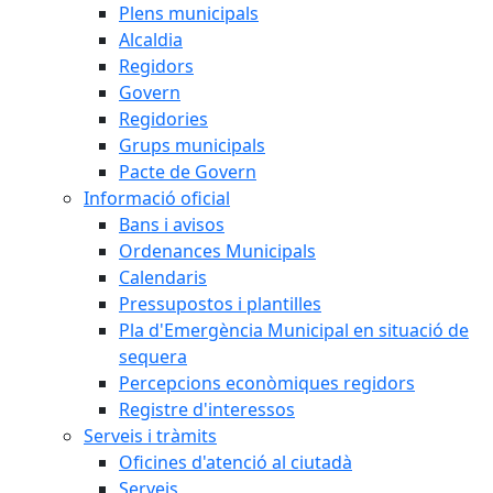
Plens municipals
Alcaldia
Regidors
Govern
Regidories
Grups municipals
Pacte de Govern
Informació oficial
Bans i avisos
Ordenances Municipals
Calendaris
Pressupostos i plantilles
Pla d'Emergència Municipal en situació de
sequera
Percepcions econòmiques regidors
Registre d'interessos
Serveis i tràmits
Oficines d'atenció al ciutadà
Serveis