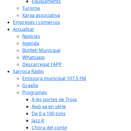
Equipaments
Turisme
Xarxa associativa
Empreses i comerços
Actualitat
Notícies
Agenda
Butlletí Municipal
Whatsapp
Descarregat l'APP
Sarroca Ràdio
Emissora municipal 107.5 FM
Graella
Programes
A les portes de Troia
Això va en sèrie
De 0 a 100 tons
Jazz it
L'hora del conte