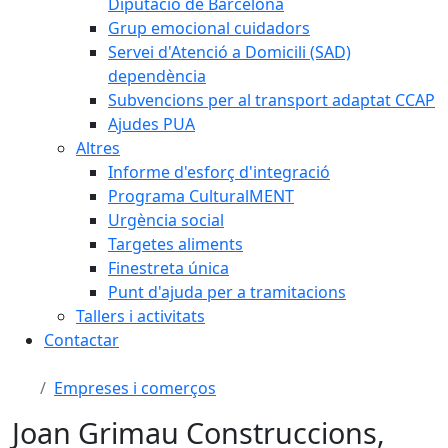
Diputació de Barcelona
Grup emocional cuidadors
Servei d'Atenció a Domicili (SAD)
dependència
Subvencions per al transport adaptat CCAP
Ajudes PUA
Altres
Informe d'esforç d'integració
Programa CulturalMENT
Urgència social
Targetes aliments
Finestreta única
Punt d'ajuda per a tramitacions
Tallers i activitats
Contactar
Empreses i comerços
Joan Grimau Construccions,