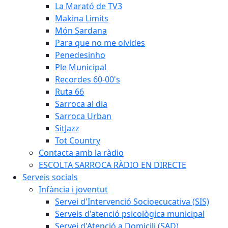
La Marató de TV3
Makina Limits
Món Sardana
Para que no me olvides
Penedesinho
Ple Municipal
Recordes 60-00's
Ruta 66
Sarroca al dia
Sarroca Urban
SitJazz
Tot Country
Contacta amb la ràdio
ESCOLTA SARROCA RÀDIO EN DIRECTE
Serveis socials
Infància i joventut
Servei d'Intervenció Socioecucativa (SIS)
Serveis d'atenció psicològica municipal
Servei d'Atenció a Domicili (SAD)