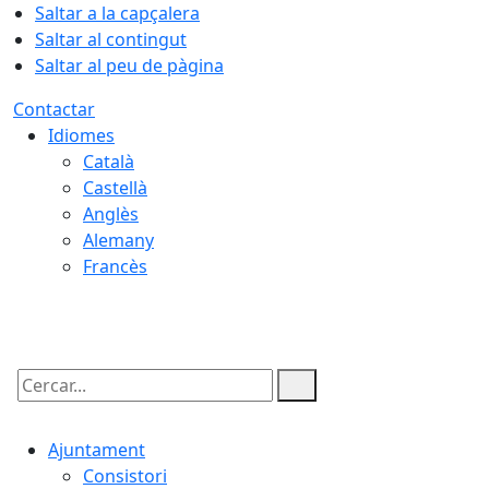
Saltar a la capçalera
Saltar al contingut
Saltar al peu de pàgina
Contactar
Idiomes
Català
Castellà
Anglès
Alemany
Francès
06.08.2026 | 04:04
Cercar:
Ajuntament
Consistori