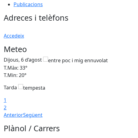
Publicacions
Adreces i telèfons
Accedeix
Meteo
Dijous, 6 d’agost
D
T.Màx: 33°
T
T.Min: 20°
T
Tarda
1
2
Anterior
Següent
Plànol / Carrers