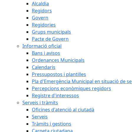
Alcaldia
Regidors
Govern
Regidories
Grups municipals
Pacte de Govern
Informació oficial
Bans i avisos
Ordenances Municipals
Calendaris
Pressupostos i plantilles
Pla d'Emergència Municipal en situació de s
Percepcions econòmiques regidors
Registre d'interessos
Serveis i tràmits
Oficines d'atenció al ciutadà
Serveis
Tràmits i gestions
Carpeta ciutadana