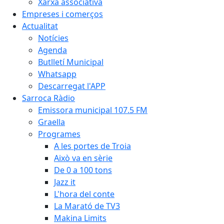
Xarxa associativa
Empreses i comerços
Actualitat
Notícies
Agenda
Butlletí Municipal
Whatsapp
Descarregat l'APP
Sarroca Ràdio
Emissora municipal 107.5 FM
Graella
Programes
A les portes de Troia
Això va en sèrie
De 0 a 100 tons
Jazz it
L'hora del conte
La Marató de TV3
Makina Limits