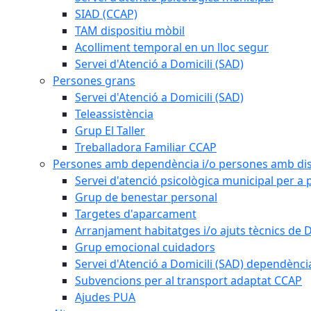
SIAD (CCAP)
TAM dispositiu mòbil
Acolliment temporal en un lloc segur
Servei d'Atenció a Domicili (SAD)
Persones grans
Servei d'Atenció a Domicili (SAD)
Teleassistència
Grup El Taller
Treballadora Familiar CCAP
Persones amb dependència i/o persones amb dis
Servei d'atenció psicològica municipal per a
Grup de benestar personal
Targetes d'aparcament
Arranjament habitatges i/o ajuts tècnics de 
Grup emocional cuidadors
Servei d'Atenció a Domicili (SAD) dependènci
Subvencions per al transport adaptat CCAP
Ajudes PUA