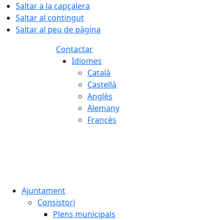
Saltar a la capçalera
Saltar al contingut
Saltar al peu de pàgina
Contactar
Idiomes
Català
Castellà
Anglès
Alemany
Francès
08.08.2026 | 14:05
Ajuntament
Consistori
Plens municipals