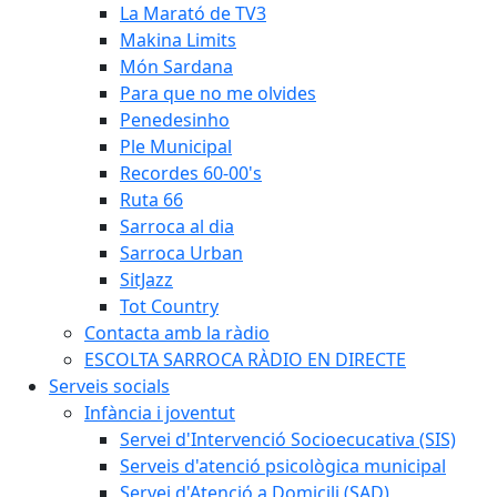
La Marató de TV3
Makina Limits
Món Sardana
Para que no me olvides
Penedesinho
Ple Municipal
Recordes 60-00's
Ruta 66
Sarroca al dia
Sarroca Urban
SitJazz
Tot Country
Contacta amb la ràdio
ESCOLTA SARROCA RÀDIO EN DIRECTE
Serveis socials
Infància i joventut
Servei d'Intervenció Socioecucativa (SIS)
Serveis d'atenció psicològica municipal
Servei d'Atenció a Domicili (SAD)