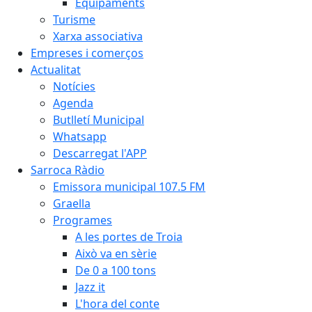
Equipaments
Turisme
Xarxa associativa
Empreses i comerços
Actualitat
Notícies
Agenda
Butlletí Municipal
Whatsapp
Descarregat l'APP
Sarroca Ràdio
Emissora municipal 107.5 FM
Graella
Programes
A les portes de Troia
Això va en sèrie
De 0 a 100 tons
Jazz it
L'hora del conte