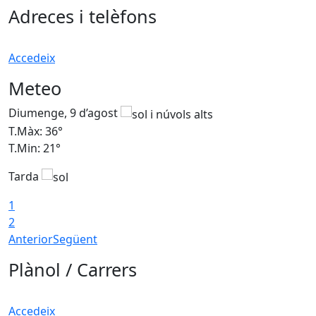
Adreces i telèfons
Accedeix
Meteo
Diumenge, 9 d’agost
D
T.Màx: 36°
T
T.Min: 21°
T
Tarda
T
1
2
Anterior
Següent
Plànol / Carrers
Accedeix