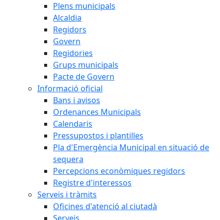
Plens municipals
Alcaldia
Regidors
Govern
Regidories
Grups municipals
Pacte de Govern
Informació oficial
Bans i avisos
Ordenances Municipals
Calendaris
Pressupostos i plantilles
Pla d'Emergència Municipal en situació de
sequera
Percepcions econòmiques regidors
Registre d'interessos
Serveis i tràmits
Oficines d'atenció al ciutadà
Serveis