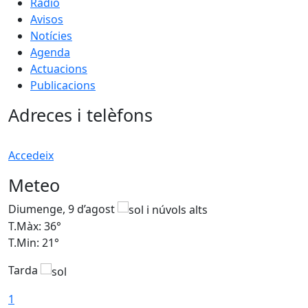
Ràdio
Avisos
Notícies
Agenda
Actuacions
Publicacions
Adreces i telèfons
Accedeix
Meteo
Diumenge, 9 d’agost
D
T.Màx: 36°
T
T.Min: 21°
T
Tarda
T
1