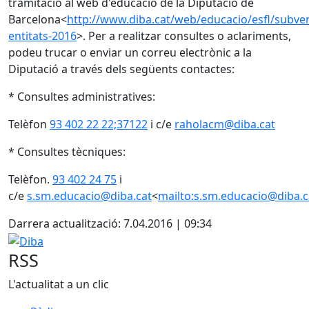
tramitació al web d'educació de la Diputació de
Barcelona<
http://www.diba.cat/web/educacio/esfl/subve
entitats-2016
>. Per a realitzar consultes o aclariments,
podeu trucar o enviar un correu electrònic a la
Diputació a través dels següents contactes:
* Consultes administratives:
Telèfon
93 402 22 22;37122
i c/e
raholacm@diba.cat
* Consultes tècniques:
Telèfon.
93 402 24 75
i
c/e
s.sm.educacio@diba.cat
<
mailto:s.sm.educacio@diba.c
Darrera actualització: 7.04.2016 | 09:34
Diba
RSS
L'actualitat a un clic