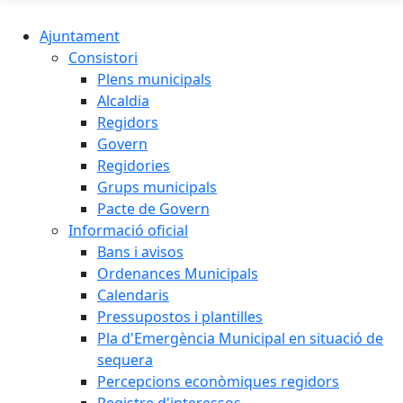
Ajuntament
Consistori
Plens municipals
Alcaldia
Regidors
Govern
Regidories
Grups municipals
Pacte de Govern
Informació oficial
Bans i avisos
Ordenances Municipals
Calendaris
Pressupostos i plantilles
Pla d'Emergència Municipal en situació de
sequera
Percepcions econòmiques regidors