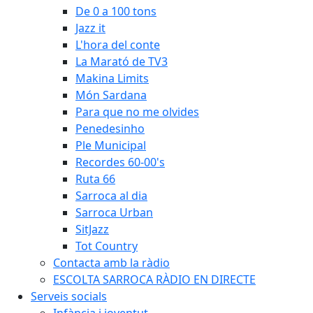
De 0 a 100 tons
Jazz it
L'hora del conte
La Marató de TV3
Makina Limits
Món Sardana
Para que no me olvides
Penedesinho
Ple Municipal
Recordes 60-00's
Ruta 66
Sarroca al dia
Sarroca Urban
SitJazz
Tot Country
Contacta amb la ràdio
ESCOLTA SARROCA RÀDIO EN DIRECTE
Serveis socials