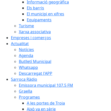
Informació geogràfica
Els barris
El municipi en xifres
Equipaments
Turisme
Xarxa associativa
Empreses i comerços
Actualitat
Notícies
Agenda
Butlletí Municipal
Whatsapp
Descarregat l'APP
Sarroca Ràdio
Emissora municipal 107.5 FM
Graella
Programes
A les portes de Troia
Això va en sèrie