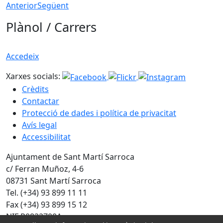
Anterior
Següent
Plànol / Carrers
Accedeix
Xarxes socials:
Crèdits
Contactar
Protecció de dades i política de privacitat
Avís legal
Accessibilitat
Ajuntament de Sant Martí Sarroca
c/ Ferran Muñoz, 4-6
08731 Sant Martí Sarroca
Tel. (+34) 93 899 11 11
Fax (+34) 93 899 15 12
NIF P0822700A