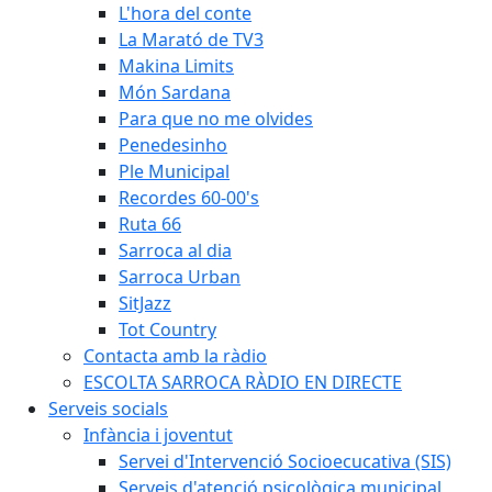
L'hora del conte
La Marató de TV3
Makina Limits
Món Sardana
Para que no me olvides
Penedesinho
Ple Municipal
Recordes 60-00's
Ruta 66
Sarroca al dia
Sarroca Urban
SitJazz
Tot Country
Contacta amb la ràdio
ESCOLTA SARROCA RÀDIO EN DIRECTE
Serveis socials
Infància i joventut
Servei d'Intervenció Socioecucativa (SIS)
Serveis d'atenció psicològica municipal