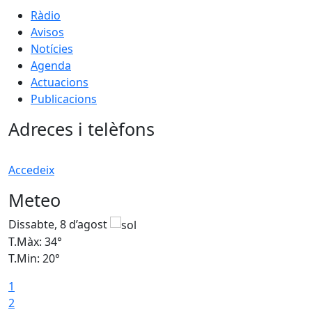
Ràdio
Avisos
Notícies
Agenda
Actuacions
Publicacions
Adreces i telèfons
Accedeix
Meteo
Dissabte, 8 d’agost
D
T.Màx: 34°
T
T.Min: 20°
T
1
2