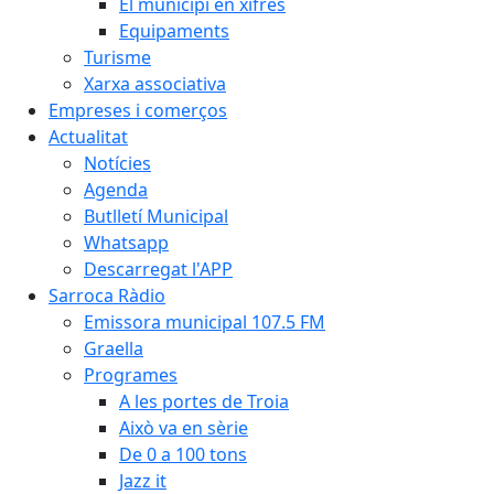
El municipi en xifres
Equipaments
Turisme
Xarxa associativa
Empreses i comerços
Actualitat
Notícies
Agenda
Butlletí Municipal
Whatsapp
Descarregat l'APP
Sarroca Ràdio
Emissora municipal 107.5 FM
Graella
Programes
A les portes de Troia
Això va en sèrie
De 0 a 100 tons
Jazz it