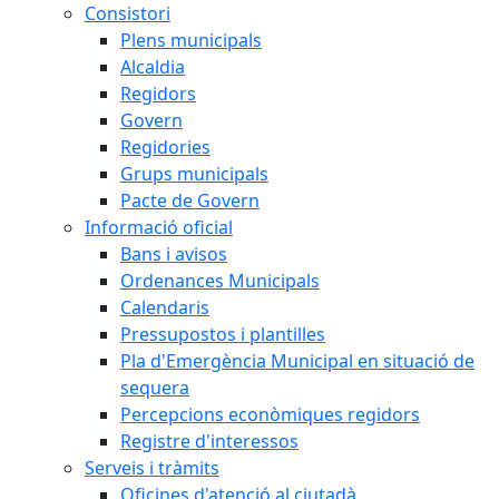
Consistori
Plens municipals
Alcaldia
Regidors
Govern
Regidories
Grups municipals
Pacte de Govern
Informació oficial
Bans i avisos
Ordenances Municipals
Calendaris
Pressupostos i plantilles
Pla d'Emergència Municipal en situació de
sequera
Percepcions econòmiques regidors
Registre d'interessos
Serveis i tràmits
Oficines d'atenció al ciutadà