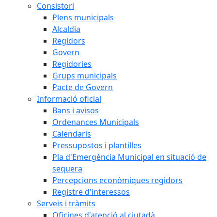
Consistori
Plens municipals
Alcaldia
Regidors
Govern
Regidories
Grups municipals
Pacte de Govern
Informació oficial
Bans i avisos
Ordenances Municipals
Calendaris
Pressupostos i plantilles
Pla d'Emergència Municipal en situació de
sequera
Percepcions econòmiques regidors
Registre d'interessos
Serveis i tràmits
Oficines d'atenció al ciutadà