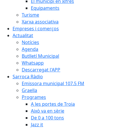
El municipi en xifres
Equipaments
Turisme
Xarxa associativa
Empreses i comerços
Actualitat
Notícies
Agenda
Butlletí Municipal
Whatsapp
Descarregat l'APP
Sarroca Ràdio
Emissora municipal 107.5 FM
Graella
Programes
A les portes de Troia
Això va en sèrie
De 0 a 100 tons
Jazz it