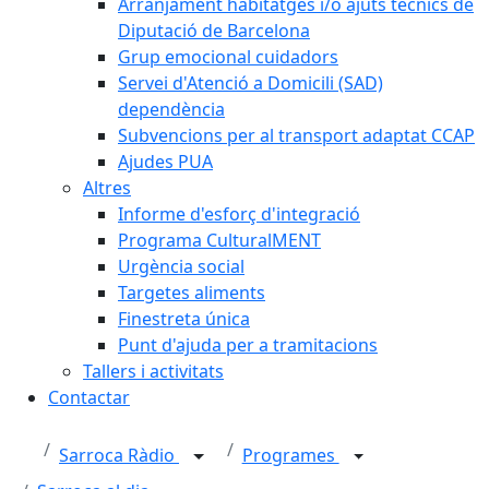
Arranjament habitatges i/o ajuts tècnics de
Diputació de Barcelona
Grup emocional cuidadors
Servei d'Atenció a Domicili (SAD)
dependència
Subvencions per al transport adaptat CCAP
Ajudes PUA
Altres
Informe d'esforç d'integració
Programa CulturalMENT
Urgència social
Targetes aliments
Finestreta única
Punt d'ajuda per a tramitacions
Tallers i activitats
Contactar
Sarroca Ràdio
Programes