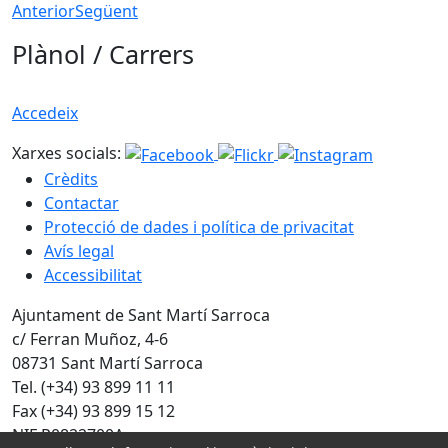
Anterior
Següent
Plànol / Carrers
Accedeix
Xarxes socials:
Crèdits
Contactar
Protecció de dades i política de privacitat
Avís legal
Accessibilitat
Ajuntament de Sant Martí Sarroca
c/ Ferran Muñoz, 4-6
08731 Sant Martí Sarroca
Tel. (+34) 93 899 11 11
Fax (+34) 93 899 15 12
NIF P0822700A