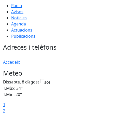
Ràdio
Avisos
Notícies
Agenda
Actuacions
Publicacions
Adreces i telèfons
Accedeix
Meteo
Dissabte, 8 d’agost
D
T.Màx: 34°
T
T.Min: 20°
T
1
2