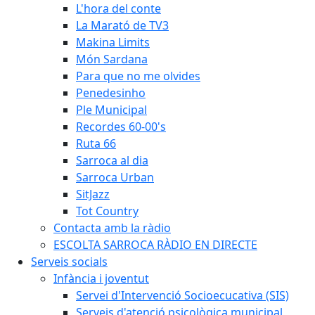
L'hora del conte
La Marató de TV3
Makina Limits
Món Sardana
Para que no me olvides
Penedesinho
Ple Municipal
Recordes 60-00's
Ruta 66
Sarroca al dia
Sarroca Urban
SitJazz
Tot Country
Contacta amb la ràdio
ESCOLTA SARROCA RÀDIO EN DIRECTE
Serveis socials
Infància i joventut
Servei d'Intervenció Socioecucativa (SIS)
Serveis d'atenció psicològica municipal