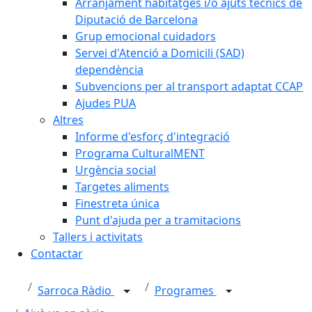
Arranjament habitatges i/o ajuts tècnics de
Diputació de Barcelona
Grup emocional cuidadors
Servei d'Atenció a Domicili (SAD)
dependència
Subvencions per al transport adaptat CCAP
Ajudes PUA
Altres
Informe d'esforç d'integració
Programa CulturalMENT
Urgència social
Targetes aliments
Finestreta única
Punt d'ajuda per a tramitacions
Tallers i activitats
Contactar
Sarroca Ràdio
Programes