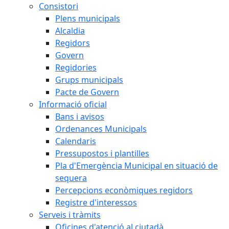
Consistori
Plens municipals
Alcaldia
Regidors
Govern
Regidories
Grups municipals
Pacte de Govern
Informació oficial
Bans i avisos
Ordenances Municipals
Calendaris
Pressupostos i plantilles
Pla d'Emergència Municipal en situació de
sequera
Percepcions econòmiques regidors
Registre d'interessos
Serveis i tràmits
Oficines d'atenció al ciutadà