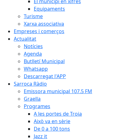
El municipi en xifres
Equipaments
Turisme
Xarxa associativa
Empreses i comerços
Actualitat
Notícies
Agenda
Butlletí Municipal
Whatsapp
Descarregat l'APP
Sarroca Ràdio
Emissora municipal 107.5 FM
Graella
Programes
A les portes de Troia
Això va en sèrie
De 0 a 100 tons
Jazz it