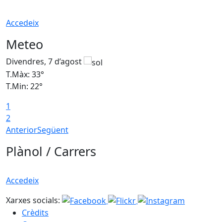
Accedeix
Meteo
Divendres, 7 d’agost
D
T.Màx: 33°
T
T.Min: 22°
T
1
2
Anterior
Següent
Plànol / Carrers
Accedeix
Xarxes socials:
Crèdits