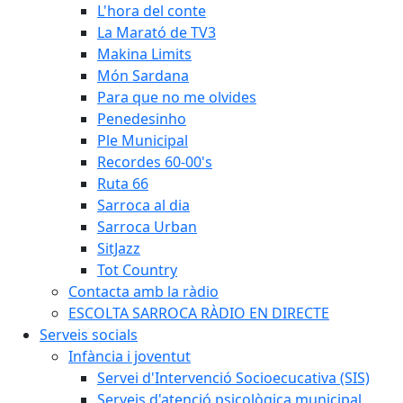
L'hora del conte
La Marató de TV3
Makina Limits
Món Sardana
Para que no me olvides
Penedesinho
Ple Municipal
Recordes 60-00's
Ruta 66
Sarroca al dia
Sarroca Urban
SitJazz
Tot Country
Contacta amb la ràdio
ESCOLTA SARROCA RÀDIO EN DIRECTE
Serveis socials
Infància i joventut
Servei d'Intervenció Socioecucativa (SIS)
Serveis d'atenció psicològica municipal