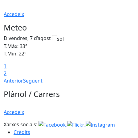
Accedeix
Meteo
Divendres, 7 d’agost
D
T.Màx: 33°
T
T.Min: 22°
T
1
2
Anterior
Següent
Plànol / Carrers
Accedeix
Xarxes socials:
Crèdits