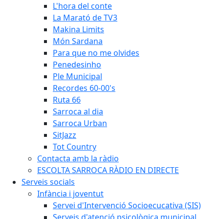
L'hora del conte
La Marató de TV3
Makina Limits
Món Sardana
Para que no me olvides
Penedesinho
Ple Municipal
Recordes 60-00's
Ruta 66
Sarroca al dia
Sarroca Urban
SitJazz
Tot Country
Contacta amb la ràdio
ESCOLTA SARROCA RÀDIO EN DIRECTE
Serveis socials
Infància i joventut
Servei d'Intervenció Socioecucativa (SIS)
Serveis d'atenció psicològica municipal