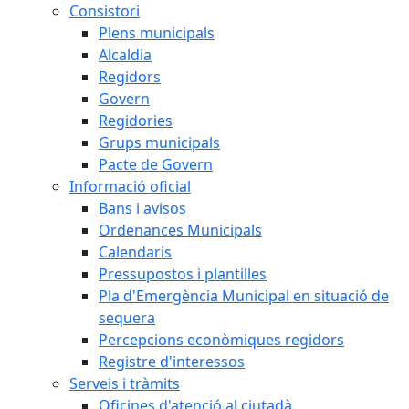
Consistori
Plens municipals
Alcaldia
Regidors
Govern
Regidories
Grups municipals
Pacte de Govern
Informació oficial
Bans i avisos
Ordenances Municipals
Calendaris
Pressupostos i plantilles
Pla d'Emergència Municipal en situació de
sequera
Percepcions econòmiques regidors
Registre d'interessos
Serveis i tràmits
Oficines d'atenció al ciutadà