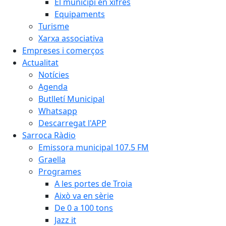
El municipi en xifres
Equipaments
Turisme
Xarxa associativa
Empreses i comerços
Actualitat
Notícies
Agenda
Butlletí Municipal
Whatsapp
Descarregat l'APP
Sarroca Ràdio
Emissora municipal 107.5 FM
Graella
Programes
A les portes de Troia
Això va en sèrie
De 0 a 100 tons
Jazz it