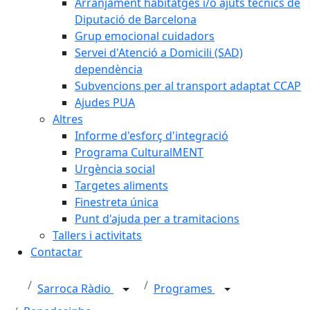
Arranjament habitatges i/o ajuts tècnics de
Diputació de Barcelona
Grup emocional cuidadors
Servei d'Atenció a Domicili (SAD)
dependència
Subvencions per al transport adaptat CCAP
Ajudes PUA
Altres
Informe d'esforç d'integració
Programa CulturalMENT
Urgència social
Targetes aliments
Finestreta única
Punt d'ajuda per a tramitacions
Tallers i activitats
Contactar
Sarroca Ràdio
Programes