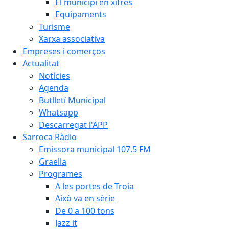
El municipi en xifres
Equipaments
Turisme
Xarxa associativa
Empreses i comerços
Actualitat
Notícies
Agenda
Butlletí Municipal
Whatsapp
Descarregat l'APP
Sarroca Ràdio
Emissora municipal 107.5 FM
Graella
Programes
A les portes de Troia
Això va en sèrie
De 0 a 100 tons
Jazz it