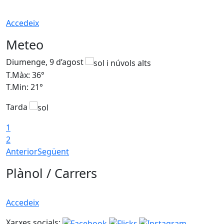
Accedeix
Meteo
Diumenge, 9 d’agost
D
T.Màx: 36°
T
T.Min: 21°
T
Tarda
T
1
2
Anterior
Següent
Plànol / Carrers
Accedeix
Xarxes socials: