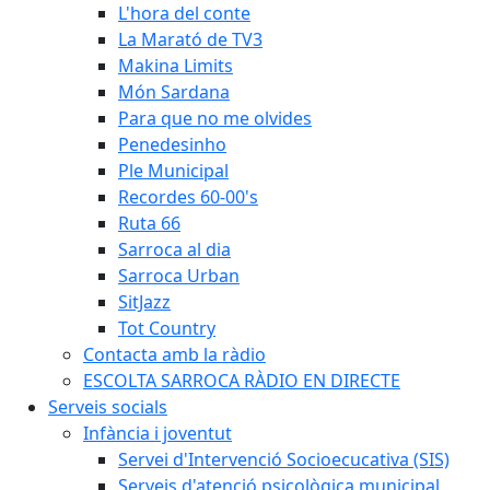
L'hora del conte
La Marató de TV3
Makina Limits
Món Sardana
Para que no me olvides
Penedesinho
Ple Municipal
Recordes 60-00's
Ruta 66
Sarroca al dia
Sarroca Urban
SitJazz
Tot Country
Contacta amb la ràdio
ESCOLTA SARROCA RÀDIO EN DIRECTE
Serveis socials
Infància i joventut
Servei d'Intervenció Socioecucativa (SIS)
Serveis d'atenció psicològica municipal