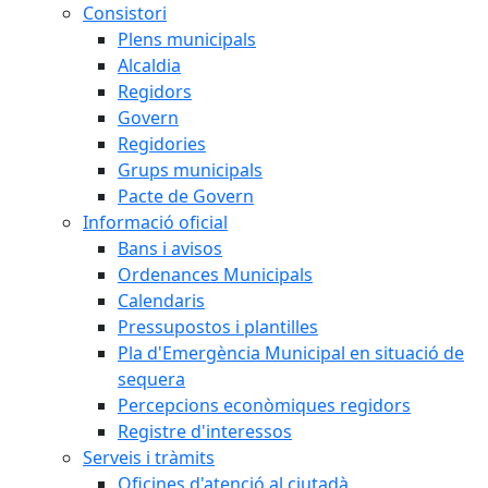
Consistori
Plens municipals
Alcaldia
Regidors
Govern
Regidories
Grups municipals
Pacte de Govern
Informació oficial
Bans i avisos
Ordenances Municipals
Calendaris
Pressupostos i plantilles
Pla d'Emergència Municipal en situació de
sequera
Percepcions econòmiques regidors
Registre d'interessos
Serveis i tràmits
Oficines d'atenció al ciutadà