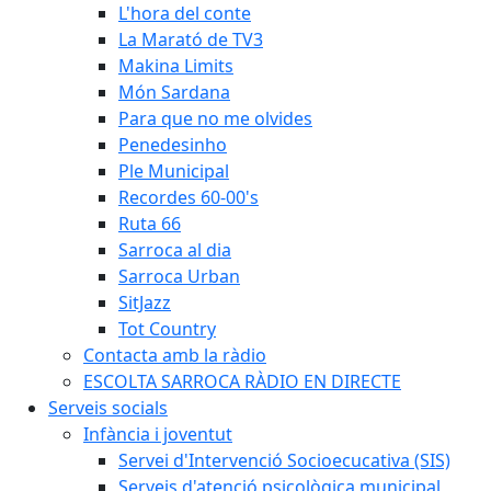
L'hora del conte
La Marató de TV3
Makina Limits
Món Sardana
Para que no me olvides
Penedesinho
Ple Municipal
Recordes 60-00's
Ruta 66
Sarroca al dia
Sarroca Urban
SitJazz
Tot Country
Contacta amb la ràdio
ESCOLTA SARROCA RÀDIO EN DIRECTE
Serveis socials
Infància i joventut
Servei d'Intervenció Socioecucativa (SIS)
Serveis d'atenció psicològica municipal