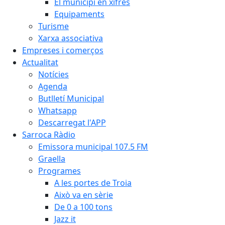
El municipi en xifres
Equipaments
Turisme
Xarxa associativa
Empreses i comerços
Actualitat
Notícies
Agenda
Butlletí Municipal
Whatsapp
Descarregat l'APP
Sarroca Ràdio
Emissora municipal 107.5 FM
Graella
Programes
A les portes de Troia
Això va en sèrie
De 0 a 100 tons
Jazz it