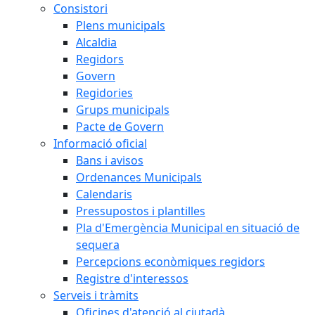
Consistori
Plens municipals
Alcaldia
Regidors
Govern
Regidories
Grups municipals
Pacte de Govern
Informació oficial
Bans i avisos
Ordenances Municipals
Calendaris
Pressupostos i plantilles
Pla d'Emergència Municipal en situació de
sequera
Percepcions econòmiques regidors
Registre d'interessos
Serveis i tràmits
Oficines d'atenció al ciutadà