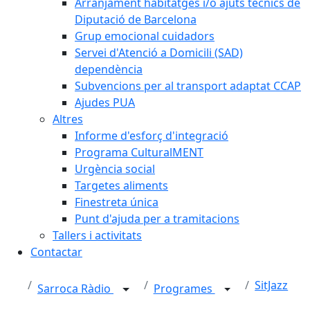
Arranjament habitatges i/o ajuts tècnics de
Diputació de Barcelona
Grup emocional cuidadors
Servei d'Atenció a Domicili (SAD)
dependència
Subvencions per al transport adaptat CCAP
Ajudes PUA
Altres
Informe d'esforç d'integració
Programa CulturalMENT
Urgència social
Targetes aliments
Finestreta única
Punt d'ajuda per a tramitacions
Tallers i activitats
Contactar
SitJazz
Sarroca Ràdio
Programes