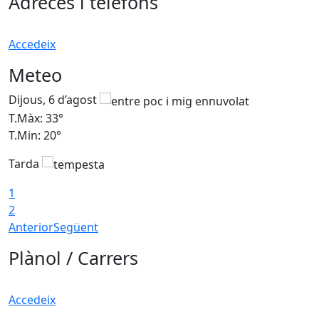
Adreces i telèfons
Accedeix
Meteo
Dijous, 6 d’agost
D
T.Màx: 33°
T
T.Min: 20°
T
Tarda
1
2
Anterior
Següent
Plànol / Carrers
Accedeix