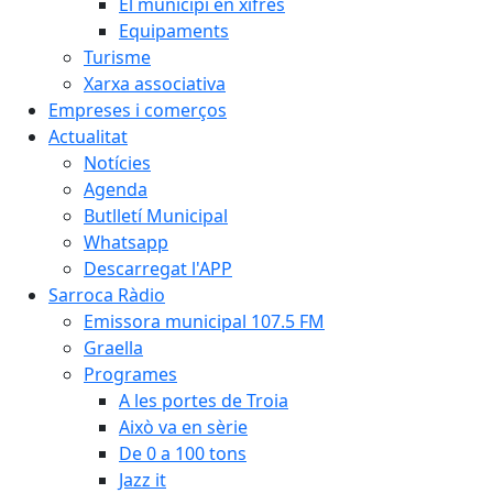
El municipi en xifres
Equipaments
Turisme
Xarxa associativa
Empreses i comerços
Actualitat
Notícies
Agenda
Butlletí Municipal
Whatsapp
Descarregat l'APP
Sarroca Ràdio
Emissora municipal 107.5 FM
Graella
Programes
A les portes de Troia
Això va en sèrie
De 0 a 100 tons
Jazz it