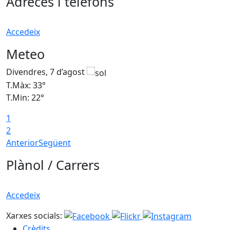
Adreces i telèfons
Accedeix
Meteo
Divendres, 7 d’agost
D
T.Màx: 33°
T
T.Min: 22°
T
1
2
Anterior
Següent
Plànol / Carrers
Accedeix
Xarxes socials:
Crèdits