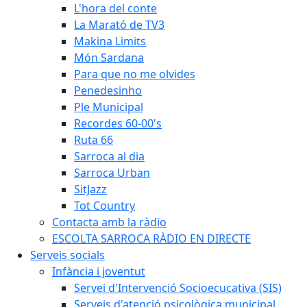
L'hora del conte
La Marató de TV3
Makina Limits
Món Sardana
Para que no me olvides
Penedesinho
Ple Municipal
Recordes 60-00's
Ruta 66
Sarroca al dia
Sarroca Urban
SitJazz
Tot Country
Contacta amb la ràdio
ESCOLTA SARROCA RÀDIO EN DIRECTE
Serveis socials
Infància i joventut
Servei d'Intervenció Socioecucativa (SIS)
Serveis d'atenció psicològica municipal