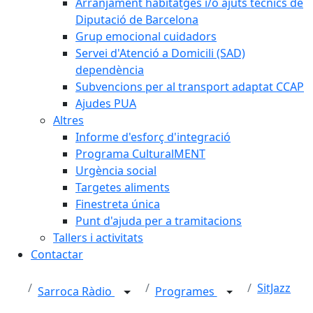
Arranjament habitatges i/o ajuts tècnics de
Diputació de Barcelona
Grup emocional cuidadors
Servei d'Atenció a Domicili (SAD)
dependència
Subvencions per al transport adaptat CCAP
Ajudes PUA
Altres
Informe d'esforç d'integració
Programa CulturalMENT
Urgència social
Targetes aliments
Finestreta única
Punt d'ajuda per a tramitacions
Tallers i activitats
Contactar
SitJazz
Sarroca Ràdio
Programes