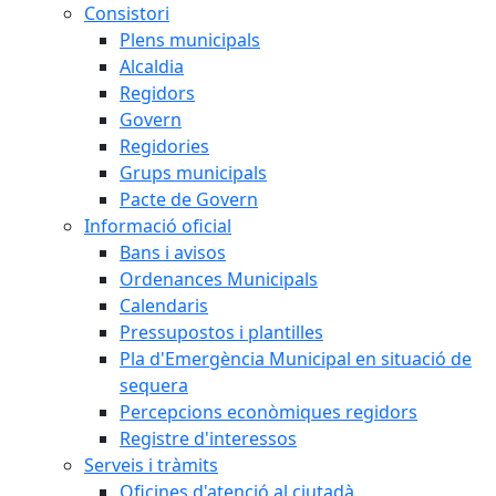
Consistori
Plens municipals
Alcaldia
Regidors
Govern
Regidories
Grups municipals
Pacte de Govern
Informació oficial
Bans i avisos
Ordenances Municipals
Calendaris
Pressupostos i plantilles
Pla d'Emergència Municipal en situació de
sequera
Percepcions econòmiques regidors
Registre d'interessos
Serveis i tràmits
Oficines d'atenció al ciutadà