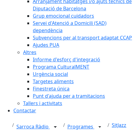
Arranjament habitatges i/o ajuts tècnics de
Diputació de Barcelona
Grup emocional cuidadors
Servei d'Atenció a Domicili (SAD)
dependència
Subvencions per al transport adaptat CCAP
Ajudes PUA
Altres
Informe d'esforç d'integració
Programa CulturalMENT
Urgència social
Targetes aliments
Finestreta única
Punt d'ajuda per a tramitacions
Tallers i activitats
Contactar
SitJazz
Sarroca Ràdio
Programes