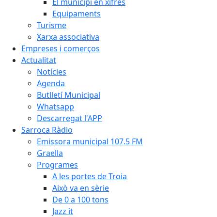
El municipi en xifres
Equipaments
Turisme
Xarxa associativa
Empreses i comerços
Actualitat
Notícies
Agenda
Butlletí Municipal
Whatsapp
Descarregat l'APP
Sarroca Ràdio
Emissora municipal 107.5 FM
Graella
Programes
A les portes de Troia
Això va en sèrie
De 0 a 100 tons
Jazz it