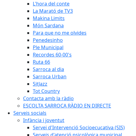
L'hora del conte
La Marató de TV3
Makina Limits
Món Sardana
Para que no me olvides
Penedesinho
Ple Municipal
Recordes 60-00's
Ruta 66
Sarroca al dia
Sarroca Urban
SitJazz
Tot Country
Contacta amb la ràdio
ESCOLTA SARROCA RÀDIO EN DIRECTE
Serveis socials
Infància i joventut
Servei d'Intervenció Socioecucativa (SIS)
Serveis d'atenció psicològica municipal