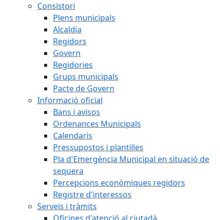
Consistori
Plens municipals
Alcaldia
Regidors
Govern
Regidories
Grups municipals
Pacte de Govern
Informació oficial
Bans i avisos
Ordenances Municipals
Calendaris
Pressupostos i plantilles
Pla d'Emergència Municipal en situació de
sequera
Percepcions econòmiques regidors
Registre d'interessos
Serveis i tràmits
Oficines d'atenció al ciutadà