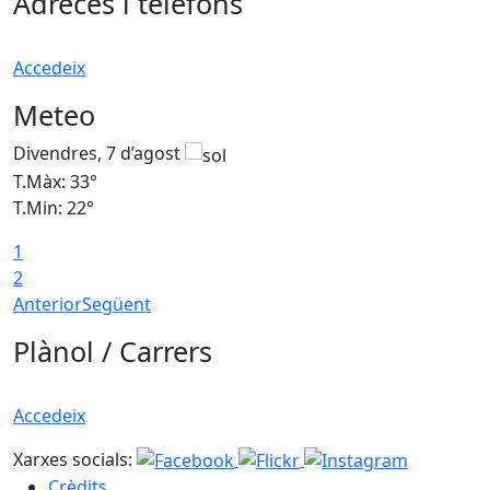
Adreces i telèfons
Accedeix
Meteo
Divendres, 7 d’agost
D
T.Màx: 33°
T
T.Min: 22°
T
1
2
Anterior
Següent
Plànol / Carrers
Accedeix
Xarxes socials:
Crèdits