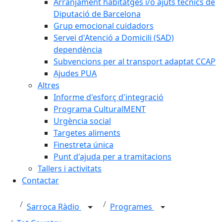
Arranjament habitatges i/o ajuts tècnics de
Diputació de Barcelona
Grup emocional cuidadors
Servei d'Atenció a Domicili (SAD)
dependència
Subvencions per al transport adaptat CCAP
Ajudes PUA
Altres
Informe d'esforç d'integració
Programa CulturalMENT
Urgència social
Targetes aliments
Finestreta única
Punt d'ajuda per a tramitacions
Tallers i activitats
Contactar
Sarroca Ràdio
Programes