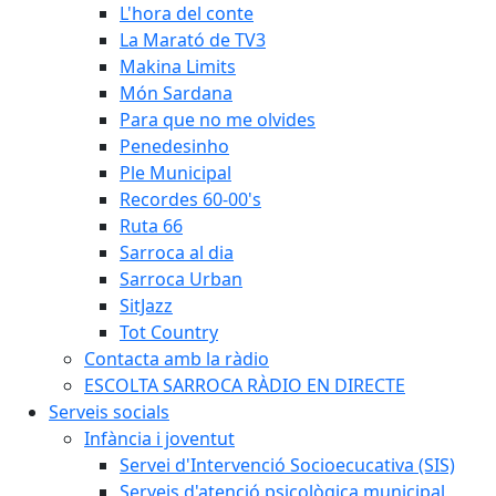
L'hora del conte
La Marató de TV3
Makina Limits
Món Sardana
Para que no me olvides
Penedesinho
Ple Municipal
Recordes 60-00's
Ruta 66
Sarroca al dia
Sarroca Urban
SitJazz
Tot Country
Contacta amb la ràdio
ESCOLTA SARROCA RÀDIO EN DIRECTE
Serveis socials
Infància i joventut
Servei d'Intervenció Socioecucativa (SIS)
Serveis d'atenció psicològica municipal