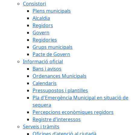
Consistori
Plens municipals
Alcaldia
Regidors
Govern
Regidories
Grups municipals
Pacte de Govern
Informació oficial
Bans i avisos
Ordenances Municipals
Calendaris
Pressupostos i plantilles
Pla d'Emergència Municipal en situació de
sequera
Percepcions econòmiques regidors
Registre d'interessos
Serveis i tràmits
Oficines d'atenció al ciutadà