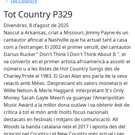
Tot Country
Tot Country P329
Divendres, 8 d’agost de 2025
Nascut a Arkansas, criat a Missouri, Jimmy Payne és un
cantautor afincat a Nashville que ha actuat tant a casa
com a l'estranger. El 2002 el primer senzill, del cantautor
Darius Rucker" Don't Think I Don't Think About It ", el
va convertir en el primer artista afroamericà a assolir el
número u a les llistes de Hot Country Songs des de
Charley Pride el 1983. El Gran Alan ens parla de la seva
relació amb Mèxic. Despreciant els valors monetaris el
Willie Nelson & Merle Haggard interpretant It's Only
Money. Sarah Gayle Meech va guanyar l'Ameripolitan
Music Award a la millor dona outlaw i va obtenir èxit de
crítica a tot el món amb molts focus nacionals
destacats en festivals i mitjans de comunicació. All
Woods la banda catalana neix el 2017 i aposta des del
principi pel Country i el New Country més actual i per