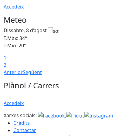
Accedeix
Meteo
Dissabte, 8 d’agost
D
T.Màx: 34°
T
T.Min: 20°
T
1
2
Anterior
Següent
Plànol / Carrers
Accedeix
Xarxes socials:
Crèdits
Contactar