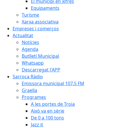
El municipi en xifres
Equipaments
Turisme
Xarxa associativa
Empreses i comerços
Actualitat
Notícies
Agenda
Butlletí Municipal
Whatsapp
Descarregat l'APP
Sarroca Ràdio
Emissora municipal 107.5 FM
Graella
Programes
A les portes de Troia
Això va en sèrie
De 0 a 100 tons
Jazz it