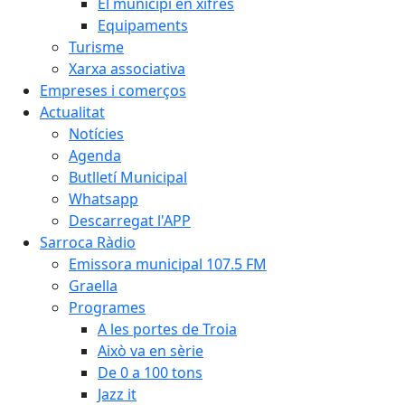
El municipi en xifres
Equipaments
Turisme
Xarxa associativa
Empreses i comerços
Actualitat
Notícies
Agenda
Butlletí Municipal
Whatsapp
Descarregat l'APP
Sarroca Ràdio
Emissora municipal 107.5 FM
Graella
Programes
A les portes de Troia
Això va en sèrie
De 0 a 100 tons
Jazz it