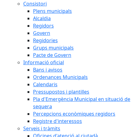
Consistori
Plens municipals
Alcaldia
Regidors
Govern
Regidories
Grups municipals
Pacte de Govern
Informació oficial
Bans i avisos
Ordenances Municipals
Calendaris
Pressupostos i plantilles
Pla d'Emergència Municipal en situació de
sequera
Percepcions econòmiques regidors
Registre d'interessos
Serveis i tràmits
Oficines d'atenció al ciutadà