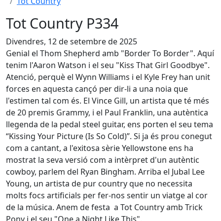
Tot Country
Tot Country P334
Divendres, 12 de setembre de 2025
Genial el Thom Shepherd amb "Border To Border". Aquí
tenim l'Aaron Watson i el seu "Kiss That Girl Goodbye".
Atenció, perquè el Wynn Williams i el Kyle Frey han unit
forces en aquesta cançó per dir-li a una noia que
l'estimen tal com és. El Vince Gill, un artista que té més
de 20 premis Grammy, i el Paul Franklin, una autèntica
llegenda de la pedal steel guitar, ens porten el seu tema
“Kissing Your Picture (Is So Cold)”. Si ja és prou conegut
com a cantant, a l'exitosa sèrie Yellowstone ens ha
mostrat la seva versió com a intèrpret d'un autèntic
cowboy, parlem del Ryan Bingham. Arriba el Jubal Lee
Young, un artista de pur country que no necessita
molts focs artificials per fer-nos sentir un viatge al cor
de la música. Anem de festa a Tot Country amb Trick
Pony i el seu "One a Night Like This".