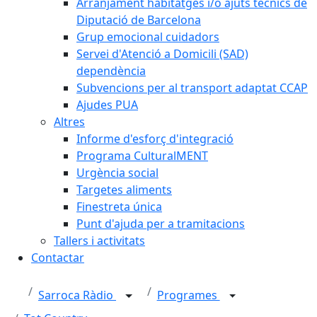
Arranjament habitatges i/o ajuts tècnics de
Diputació de Barcelona
Grup emocional cuidadors
Servei d'Atenció a Domicili (SAD)
dependència
Subvencions per al transport adaptat CCAP
Ajudes PUA
Altres
Informe d'esforç d'integració
Programa CulturalMENT
Urgència social
Targetes aliments
Finestreta única
Punt d'ajuda per a tramitacions
Tallers i activitats
Contactar
Sarroca Ràdio
Programes