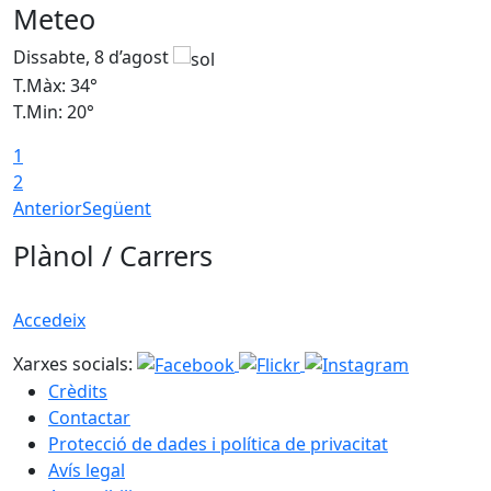
Meteo
Dissabte, 8 d’agost
D
T.Màx: 34°
T
T.Min: 20°
T
1
2
Anterior
Següent
Plànol / Carrers
Accedeix
Xarxes socials:
Crèdits
Contactar
Protecció de dades i política de privacitat
Avís legal