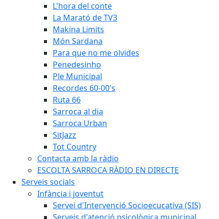
L'hora del conte
La Marató de TV3
Makina Limits
Món Sardana
Para que no me olvides
Penedesinho
Ple Municipal
Recordes 60-00's
Ruta 66
Sarroca al dia
Sarroca Urban
SitJazz
Tot Country
Contacta amb la ràdio
ESCOLTA SARROCA RÀDIO EN DIRECTE
Serveis socials
Infància i joventut
Servei d'Intervenció Socioecucativa (SIS)
Serveis d'atenció psicològica municipal